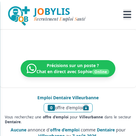
J
O
BYLIS
R
ecrutement
E
mploi
S
anté
Recrutement médical & paramédical
Trouvez votre prochain poste dans un réseau dynamique
Précisions sur un poste ?
Chat en direct avec Sophie
Online
Emploi Dentaire Villeurbanne
0
offre d'emploi
Afficher le texte d’infor
Vous recherchez une
offre d’emploi
pour
Villeurbanne
dans le secteur
Dentaire
.
Aucune
annonce d'
offre d’emploi
comme
Dentaire
pour
Villeurbanne
au
7 août 2026
.