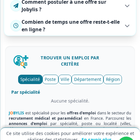
Comment postuler à une offre sur
Jobylis ?
Combien de temps une offre reste-t-elle
en ligne ?
TROUVER UN
EMPLOI
PAR
CRITÈRE
Cookies fonctionnels (obligatoires)
Spécialité
Poste
Ville
Département
Région
Nécessaires au bon fonctionnement du site.
Cookies de mesure d'audience
Par spécialité
Nous aident à améliorer le site via des statistiques
anonymes.
Aucune spécialité.
Enregistrer
Annuler
J
O
BYLIS
est spécialisé pour les
offres d'emploi
dans le secteur du
recrutement médical et paramédical
en France. Parcourez les
annonces d’emploi
par spécialité, poste ou localité (villes,
départements, régions) et postulez en ligne en quelques clics.
Ce site utilise des cookies pour améliorer votre expérience et
Mentions légales
|
© 2026
Jobylis
– Recrutement médical
réaliser des statistiques.
En savoir plus
.