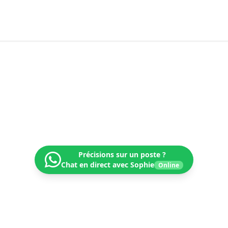
crutement médical & paramédi
Trouvez votre prochain poste dans un réseau dynamique
Précisions sur un poste ?
Chat en direct avec Sophie
Online