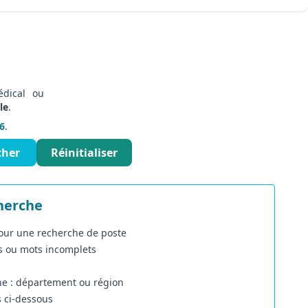
mation
dical ou
le
.
6
.
cher
Réinitialiser
herche
 pour une recherche de poste
ns ou mots incomplets
he : département ou région
s ci-dessous