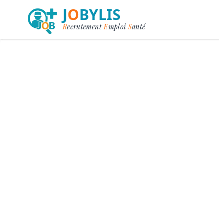
J
O
BYLIS
R
ecrutement
E
mploi
S
anté
Re