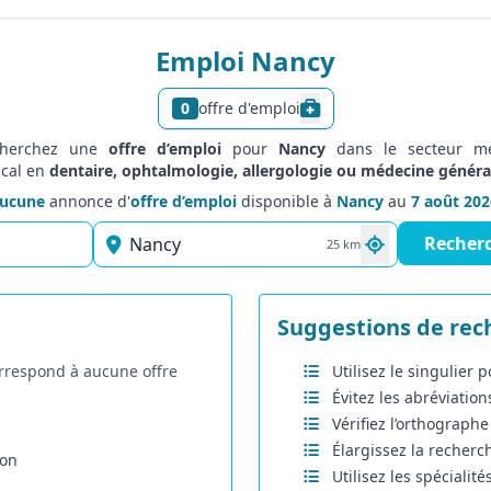
Emploi Nancy
0
offre d'emploi
Afficher le texte d’infor
cherchez une
offre d’emploi
pour
Nancy
dans le secteur mé
cal en
dentaire, ophtalmologie, allergologie ou médecine généra
ucune
annonce d'
offre d’emploi
disponible à
Nancy
au
7 août 202
Recher
25 km
Suggestions de rec
rrespond à aucune offre
Utilisez le singulier
Évitez les abréviatio
Vérifiez l’orthographe
Élargissez la recherc
ion
Utilisez les spécialité