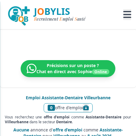
J
O
BYLIS
R
ecrutement
E
mploi
S
anté
Recrutement médical & paramédical
Trouvez votre prochain poste dans un réseau dynamique
Précisions sur un poste ?
Chat en direct avec Sophie
Online
Emploi Assistante-Dentaire Villeurbanne
0
offre d'emploi
Afficher le texte d’infor
Vous recherchez une
offre d’emploi
comme
Assistante-Dentaire
pour
Villeurbanne
dans le secteur
Dentaire
.
Aucune
annonce d'
offre d’emploi
comme
Assistante-
Dentaire
pour
Villeurbanne
au
8 août 2026
.