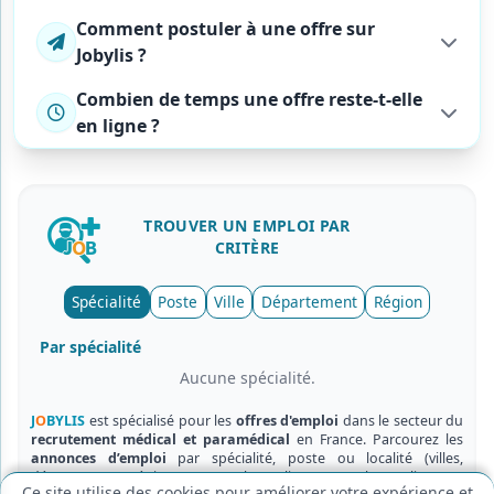
Comment postuler à une offre sur
Jobylis ?
Combien de temps une offre reste-t-elle
en ligne ?
TROUVER UN
EMPLOI
PAR
CRITÈRE
Cookies fonctionnels (obligatoires)
Spécialité
Poste
Ville
Département
Région
Nécessaires au bon fonctionnement du site.
Cookies de mesure d'audience
Par spécialité
Nous aident à améliorer le site via des statistiques
anonymes.
Aucune spécialité.
Enregistrer
Annuler
J
O
BYLIS
est spécialisé pour les
offres d'emploi
dans le secteur du
recrutement médical et paramédical
en France. Parcourez les
annonces d’emploi
par spécialité, poste ou localité (villes,
départements, régions) et postulez en ligne en quelques clics.
Ce site utilise des cookies pour améliorer votre expérience et