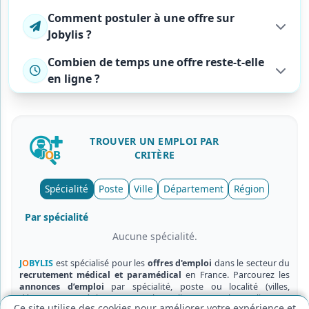
Comment postuler à une offre sur
Jobylis ?
Combien de temps une offre reste-t-elle
en ligne ?
TROUVER UN
EMPLOI
PAR
CRITÈRE
Cookies fonctionnels (obligatoires)
Spécialité
Poste
Ville
Département
Région
Nécessaires au bon fonctionnement du site.
Cookies de mesure d'audience
Par spécialité
Nous aident à améliorer le site via des statistiques
anonymes.
Aucune spécialité.
Enregistrer
Annuler
J
O
BYLIS
est spécialisé pour les
offres d'emploi
dans le secteur du
recrutement médical et paramédical
en France. Parcourez les
annonces d’emploi
par spécialité, poste ou localité (villes,
départements, régions) et postulez en ligne en quelques clics.
Ce site utilise des cookies pour améliorer votre expérience et