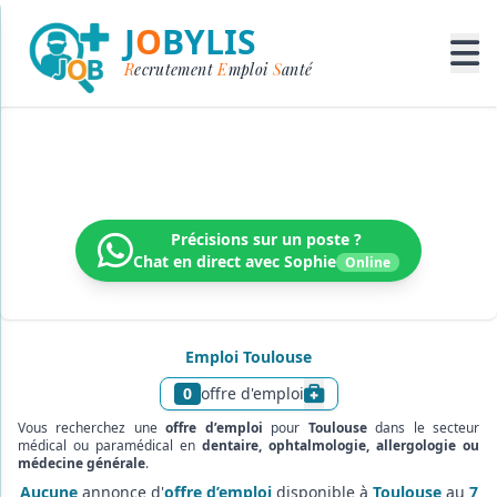
J
O
BYLIS
R
ecrutement
E
mploi
S
anté
Recrutement médical & paramédical
Trouvez votre prochain poste dans un réseau dynamique
Précisions sur un poste ?
Chat en direct avec Sophie
Online
Emploi Toulouse
0
offre d'emploi
Afficher le texte d’infor
Vous recherchez une
offre d’emploi
pour
Toulouse
dans le secteur
médical ou paramédical en
dentaire, ophtalmologie, allergologie ou
médecine générale
.
Aucune
annonce d'
offre d’emploi
disponible à
Toulouse
au
7