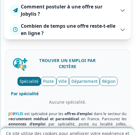
Comment postuler à une offre sur
Jobylis ?
Combien de temps une offre reste-t-elle
en ligne ?
TROUVER UN
EMPLOI
PAR
CRITÈRE
Cookies fonctionnels (obligatoires)
Spécialité
Poste
Ville
Département
Région
Nécessaires au bon fonctionnement du site.
Cookies de mesure d'audience
Par spécialité
Nous aident à améliorer le site via des statistiques
anonymes.
Aucune spécialité.
Enregistrer
Annuler
J
O
BYLIS
est spécialisé pour les
offres d'emploi
dans le secteur du
recrutement médical et paramédical
en France. Parcourez les
annonces d’emploi
par spécialité, poste ou localité (villes,
départements, régions) et postulez en ligne en quelques clics.
Ce site utilise des cookies pour améliorer votre expérience et